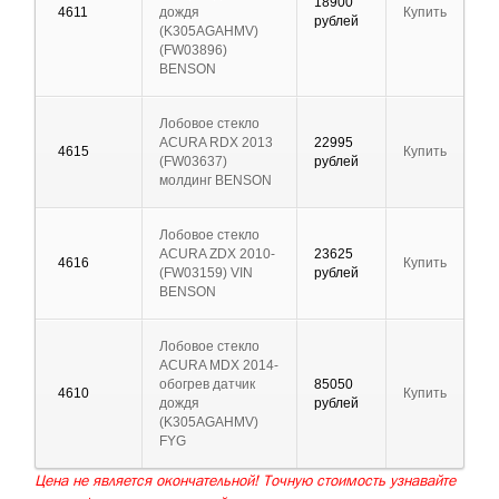
18900
4611
дождя
Купить
рублей
(K305AGAHMV)
(FW03896)
BENSON
Лобовое стекло
ACURA RDX 2013
22995
4615
Купить
(FW03637)
рублей
молдинг BENSON
Лобовое стекло
ACURA ZDX 2010-
23625
4616
Купить
(FW03159) VIN
рублей
BENSON
Лобовое стекло
ACURA MDX 2014-
обогрев датчик
85050
4610
Купить
дождя
рублей
(K305AGAHMV)
FYG
Цена не является окончательной! Точную стоимость узнавайте