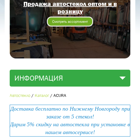
Продажа автостекол оптом и в
Отправить заявку
розницу
Отправить
Смотреть ассортимент
ИНФОРМАЦИЯ
Автостекло
/
Каталог
/
ACURA
Доставка бесплатно по Нижнему Новгороду при
заказе от 5 стекол!
Дарим 5% скидку на автостекла при установке в
нашем автосервисе!