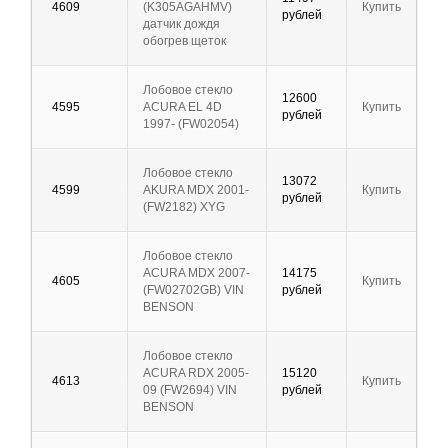
4609
(K305AGAHMV)
Купить
рублей
датчик дождя
обогрев щеток
Лобовое стекло
12600
4595
ACURA EL 4D
Купить
рублей
1997- (FW02054)
Лобовое стекло
13072
4599
AKURA MDX 2001-
Купить
рублей
(FW2182) XYG
Лобовое стекло
ACURA MDX 2007-
14175
4605
Купить
(FW02702GB) VIN
рублей
BENSON
Лобовое стекло
ACURA RDX 2005-
15120
4613
Купить
09 (FW2694) VIN
рублей
BENSON