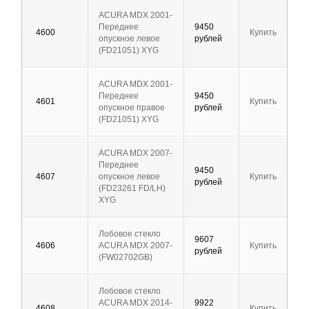
ACURA MDX 2001-
Переднее
9450
4600
Купить
опускное левое
рублей
(FD21051) XYG
ACURA MDX 2001-
Переднее
9450
4601
Купить
опускное правое
рублей
(FD21051) XYG
ACURA MDX 2007-
Переднее
9450
4607
опускное левое
Купить
рублей
(FD23261 FD/LH)
XYG
Лобовое стекло
9607
4606
ACURA MDX 2007-
Купить
рублей
(FW02702GB)
Лобовое стекло
ACURA MDX 2014-
9922
4608
Купить