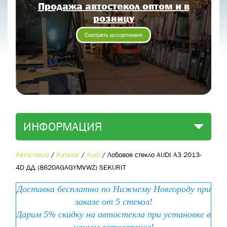
Продажа автостекол оптом и в
Отправить заявку
розницу
Отправить
Смотреть ассортимент
ИНФОРМАЦИЯ
Автостекло
/
Каталог
/
Audi
/
Лобовое стекло AUDI A3 2013-
4D ДД (8620AGAGYMVWZ) SEKURIT
Доставка бесплатно по Нижнему Новгороду при
заказе от 5 стекол!
Дарим 5% скидку на автостекла при установке в